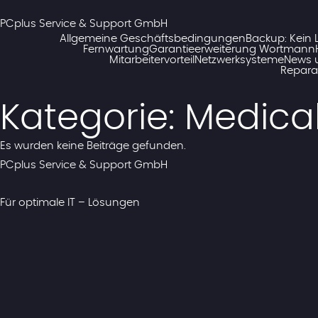
Zum
Inhalt
PCplus Service & Support GmbH
springen
Allgemeine Geschäftsbedingungen
Backup: Kein 
Fernwartung
Garantieerweiterung Wortmann
Mitarbeitervorteil
Netzwerksysteme
News 
Repara
Kategorie:
Medica
Es wurden keine Beiträge gefunden.
PCplus Service & Support GmbH
Für optimale IT – Lösungen