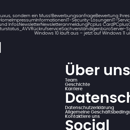
Luxus, sondern ein Muss!
Bewerbungsanfrage
Bewertung Ihres
Home
Impressum
Informationen
IT-Security-Lösungen
IT-Servi
und Infos
Newsletter
Newsletteranmeldung
Pcplus Card
PCplusC
turstatus_AVV
Rückrufservice
Sachverständigenbüro
Server-
Windows 10 läuft aus – jetzt auf Windows 11 
l
Über un
Team
Geschichte
Karriere
Datensc
Datenschutzerklärung
Allgemeine Geschäftsbedin
Kontaktiere uns
Social