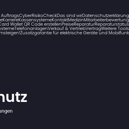
 Auftrags
CyberRisikoCheck
Das sind wir
Datenschutzerklärung
ce
Karriere
Kassensysteme
Kontakt
Medizin
Mitarbeiterbewertung
ard Wallet QR Code erstellen
Preise
Reparatur
Reparaturstatus
Systeme
Telefonanlagen
Verkauf & Vertrieb
Vertrag
Weitere Tools
umsteigen!
Zusatzgarantie für elektrische Geräte und Mobilfunk
s
hutz
gungen