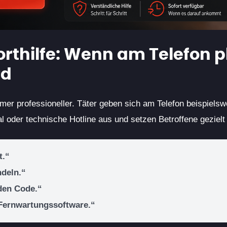
rthilfe: Wenn am Telefon pl
rd
r professioneller. Täter geben sich am Telefon beispielswe
al oder technische Hotline aus und setzen Betroffene gezielt
t.“
ndeln.“
den Code.“
e Fernwartungssoftware.“